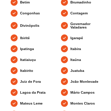
Betim
Brumadinho
Congonhas
Contagem
Governador
Divinópolis
Valadares
Ibirité
Igarapé
Ipatinga
Itabira
Itatiaiuçu
Itaúna
Itabirito
Juatuba
Juiz de Fora
João Monlevade
Lagoa da Prata
Mário Campos
Mateus Leme
Montes Claros