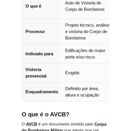
Auto de Vistoria do
O que é
Licenc
Corpo de Bombeiros
Corpo 
Projeto técnico, análise
Licenc
Processo
e vistoria do Corpo de
simplif
Bombeiros
Edificações de maior
Edific
Indicado para
porte e/ou risco
porte e
Vistoria
Exigida
Em ger
presencial
Definido por área,
Definid
Enquadramento
altura e ocupação
altura 
O que é o AVCB?
O
AVCB
é um documento emitido pelo
Corpo
de Bombeiros Militar
que atesta que um