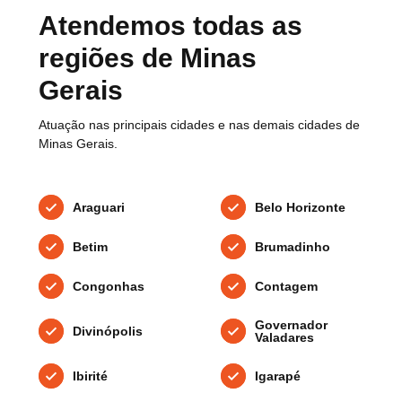
Atendemos todas as
regiões de Minas
Gerais
Atuação nas principais cidades e nas demais cidades de
Minas Gerais.
Araguari
Belo Horizonte
Betim
Brumadinho
Congonhas
Contagem
Governador
Divinópolis
Valadares
Ibirité
Igarapé