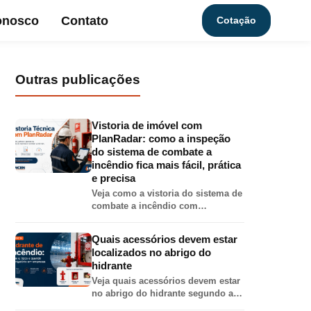
onosco
Contato
Cotação
Outras publicações
Vistoria de imóvel com
PlanRadar: como a inspeção
do sistema de combate a
incêndio fica mais fácil, prática
e precisa
Veja como a vistoria do sistema de
combate a incêndio com
PlanRadar torna o relatório mais
completo, preciso e visual, com
Quais acessórios devem estar
fotos, localização em planta,
localizados no abrigo do
checklist e PDF técnico.
hidrante
Veja quais acessórios devem estar
no abrigo do hidrante segundo a
IT-17 do CBMMG: mangueira,