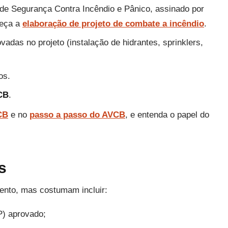
de Segurança Contra Incêndio e Pânico, assinado por
heça a
elaboração de projeto de combate a incêndio
.
vadas no projeto (instalação de hidrantes, sprinklers,
os.
CB
.
CB
e no
passo a passo do AVCB
, e entenda o papel do
s
nto, mas costumam incluir:
P) aprovado;