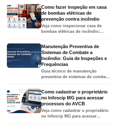
esguicho, chave de mangueira,
Como fazer inspeção em casa
válvula angular, adaptador e
de bombas elétricas de
tampão.
prevenção contra incêndio
Veja como inspecionar casa de
bombas elétricas de incêndio:
painel, motor, bomba, válvulas,
pressões, jockey, alimentação
Manutenção Preventiva de
elétrica e teste automático.
Sistemas de Combate a
Incêndio: Guia de Inspeções e
Frequências
Guia técnico de manutenção
preventiva de sistemas de combate
a incêndio em galpões: inspeções
de hidrantes, sprinklers, bombas,
Como cadastrar o proprietário
extintores e alarme por norma.
no Infoscip MG para acessar
processos do AVCB
Veja como cadastrar o proprietário
no Infoscip MG para acessar
processos de AVCB, CLCB,
vistoria, renovação e regularização
junto ao Corpo de Bombeiros MG.